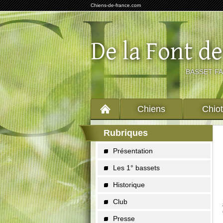
Chiens-de-france.com
De la Font de
BASSET F
Chiens
Chio
Rubriques
Présentation
Les 1° bassets
Historique
Club
Presse