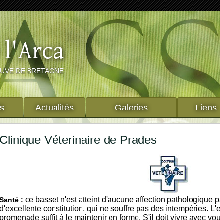
 l'Arca
AUVE DE BRETAGNE
ts
Actualités
Galeries
Liens
Clinique Véterinaire de Prades
ce basset n'est atteint d'aucune affection pathologique pa
Santé :
d'excellente constitution, qui ne souffre pas des intempéries. L
promenade suffit à le maintenir en forme. S'il doit vivre avec vo