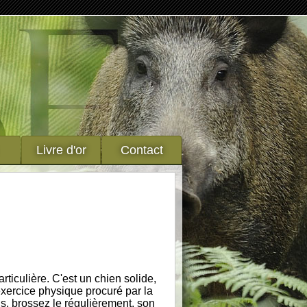
Livre d'or
Contact
rticulière. C'est un chien solide,
'exercice physique procuré par la
us, brossez le régulièrement, son